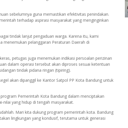
huan sebelumnya guna memastikan efektivitas penindakan.
merintah terhadap aspirasi masyarakat yang menginginkan
gai tindak lanjut pengaduan warga. Karena itu, kami
la menemukan pelanggaran Peraturan Daerah di
keras, petugas juga menemukan indikasi persoalan perizinan
emuan dalam operasi tersebut akan diproses sesuai ketentuan
angan tindak pidana ringan (tipiring).
egel akan dipanggil ke Kantor Satpol PP Kota Bandung untuk
g program Pemerintah Kota Bandung dalam menciptakan
-nilai yang hidup di tengah masyarakat.
udahlah. Mari kita dukung program pemerintah kota. Bandung
akan lingkungan yang kondusif, terutama untuk generasi