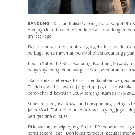
BANDUNG –
Satuan Polisi Pamong Praja (Satpol PP
menjaga ketertiban dan kondusivitas kota dengan men
(miras) ilegal.
Dalam operasi mendadak yang digelar berdasarkan la
berbagai jenis minuman beralkohol berkadar tinggi yang 
Kepala Satpol PP Kota Bandung, Bambang Sukardi, men
banyaknya pengaduan warga terkait peredaran minuma
“Kami sudah beberapa hari ini mendapatkan pengadua
Tidak hanya di Leuwipanjang tetapi juga di lokasi-lo
beralkohol di kawasan Leuwipanjang, Kamis (11/6/2026
Sebelum menyasar kawasan Leuwipanjang, petugas ter
Jalan Moch Toha. Namun, dua kios lain yang juga didug
petugas tiba di lokasi.
Di kawasan Leuwipanjang, Satpol PP menemukan tiga 
keras secara ilegal. Dari lokasi tersebut, petugas m