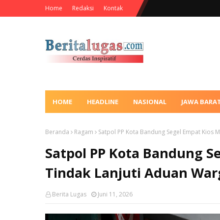
Home
Redaksi
Kontak
HOME
HEADLINE
NASIONAL
JAWA BARA
Beranda
Ragam
Satpol PP Kota Bandung Segel Empat Kios Mi
Satpol PP Kota Bandung Seg
Tindak Lanjuti Aduan War
Berita Lugas
Juni 11, 2026