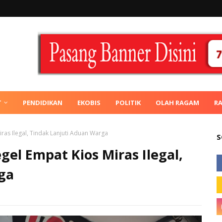
T
PENDIDIKAN
EKOBIS
POLITIK
OLAH RAGAM
R
ras Ilegal, Tindak Lanjuti Aduan Warga
S
el Empat Kios Miras Ilegal,
ga