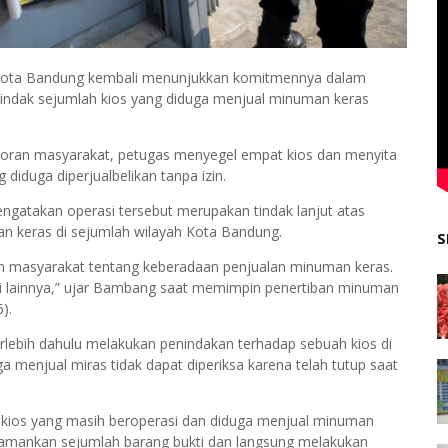
) Kota Bandung kembali menunjukkan komitmennya dalam
indak sejumlah kios yang diduga menjual minuman keras
poran masyarakat, petugas menyegel empat kios dan menyita
diduga diperjualbelikan tanpa izin.
gatakan operasi tersebut merupakan tindak lanjut atas
n keras di sejumlah wilayah Kota Bandung.
S
n masyarakat tentang keberadaan penjualan minuman keras.
kasi lainnya,” ujar Bambang saat memimpin penertiban minuman
).
lebih dahulu melakukan penindakan terhadap sebuah kios di
a menjual miras tidak dapat diperiksa karena telah tutup saat
kios yang masih beroperasi dan diduga menjual minuman
engamankan sejumlah barang bukti dan langsung melakukan