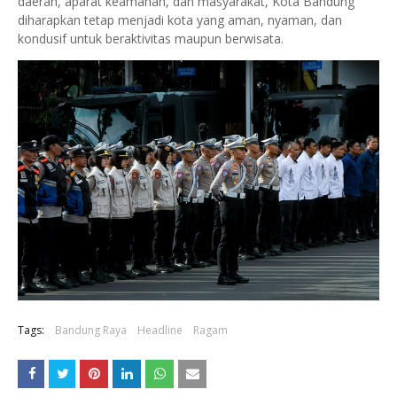
daerah, aparat keamanan, dan masyarakat, Kota Bandung
diharapkan tetap menjadi kota yang aman, nyaman, dan
kondusif untuk beraktivitas maupun berwisata.
Tags:
Bandung Raya
Headline
Ragam