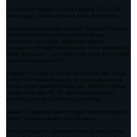
Hal ini sesuai dengan visi Kota Bandung 2025–2030,
yakni Unggul, Terbuka, Amanah, Maju, dan Agamis.
"Amanah berarti menjaga integritas. Seluruh ASN harus
memulai dari titik yang sama, berjalan dengan
pemahaman yang sama, sejalan dan seirama.
Harapannya, Pemkot Bandung benar-benar amanah dan
bebas dari korupsi," ujar Farhan saat siaran di Pro 2 RRI,
Senin 22 September 2025.
Program PADI akan diikuti secara bertahap oleh sekitar
16.000 ASN Pemkot Bandung. Dua perangkat daerah
dengan jumlah peserta terbesar yaitu Dinas Pendidikan
(sekitar 8.000 guru TK, SD, dan SMP) serta Dinas
Kesehatan (sekitar 1.700 tenaga kesehatan).
Setelah itu, pelatihan akan menyasar seluruh perangkat
daerah hingga kecamatan dan kelurahan.
Farhan menuturkan, kebersihan birokrasi bukan hanya