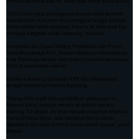
bermanfaat untuk saat ini, tetapi juga untuk masa depan.
"ASN harus ingat, pelanggaran korupsi tidak berhenti
saat pensiun. Hukuman bisa mengejar hingga belasan
tahun setelah tidak menjabat. Karena itu lebih baik kita
menjaga integritas sejak sekarang," tuturnya.
Sementara itu, Deputi Bidang Pendidikan dan Peran
Serta Masyarakat KPK, Wawan Wardiana menjelaskan,
Kota Bandung menjadi pilot project nasional penerapan
PADI di pemerintah daerah.
Konten e-learning disiapkan KPK dan disesuaikan
dengan kebutuhan Pemkot Bandung.
"Setiap ASN wajib lulus pendidikan antikorupsi ini.
Minimal sekali setahun mereka di-refresh lewat e-
learning. Ke depan, ini bisa menjadi prasyarat sebelum
memulai tahun kerja. Jadi, pemahamannya terus
diperbarui dan tidak berhenti hanya sekali belajar," jelas
Wawan.