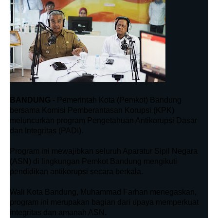
BANDUNG -
Pemerintah Kota (Pemkot) Bandung
bersama Komisi Pemberantasan Korupsi (KPK)
meluncurkan program Pengetahuan Antikorupsi Dasar
dan Integritas (PADI).
Program ini mewajibkan seluruh Aparatur Sipil Negara
(ASN) di lingkungan Pemkot Bandung mengikuti
pendidikan antikorupsi secara berkala.
Wali Kota Bandung, Muhammad Farhan menegaskan,
program ini merupakan bagian dari upaya memperkuat
integritas dan amanah ASN.