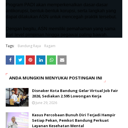
Program PADI akan memperkenalkan dasar-dasar
antikorupsi, bentuk-bentuk korupsi, serta langkah yang
dapat dilakukan ASN untuk mencegah praktik tersebut.
Dengan begitu, ASN memiliki pemahaman yang sama
dari level pimpinan hingga pegawai paling bawah.
Tags:
Bandung Raya
Ragam
ANDA MUNGKIN MENYUKAI POSTINGAN INI
Disnaker Kota Bandung Gelar Virtual Job Fair
2026, Sediakan 2.595 Lowongan Kerja
June 29, 2026
Kasus Percobaan Bunuh Diri Terjadi Hampir
Setiap Pekan, Pemkot Bandung Perkuat
Layanan Kesehatan Mental