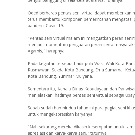
pengisi panggung di sela-sela acaranya," ujarnya.
Oded berharap pentas seni virtual dapat memberikan 
terus membantu komponen pemerintahan mengatasi pe
pandemi Covid-19.
"Pentas seni virtual malam ini menguatkan peran sen
menjadi momentum penguatan peran serta masyaraka
Agamis," harapnya.
Pada kegiatan tersebut hadir pula Wakil Wali Kota B
Rusmawan, Sekda Kota Bandung, Ema Sumarna, Ketua
Kota Bandung, Yunimar Mulyana.
Sementara itu, Kepala Dinas Kebudayaan dan Pariwisa
menjelaskan, hadirnya pentas seni virtual sebagai upa
Sebab sudah hampir dua tahun ini para pegiat seni khu
untuk mengekspresikan karyanya.
"Nah sekarang mereka dikasih kesempatan untuk tamp
apresiasi dan karya-karya seni," tuturnya.