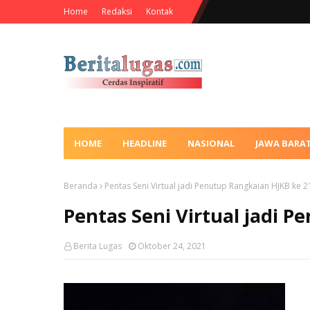
Home
Redaksi
Kontak
HOME
HEADLINE
NASIONAL
JAWA BARA
Beranda
Pentas Seni Virtual jadi Penutup Rangkaian HJKB ke 2
Pentas Seni Virtual jadi 
Berita Lugas
Oktober 24, 2021