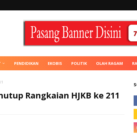
T
PENDIDIKAN
EKOBIS
POLITIK
OLAH RAGAM
R
11
S
Penutup Rangkaian HJKB ke 211