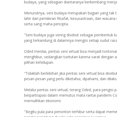
budaya, yang sebagian diantaranya berkembang menjadi 
Menurutnya, seni budaya merupakan bagian yang tak te
lahir dari pemikiran filsafat, kesusastraan, dan wacan
serta sang maha pencipta.
"Seni budaya juga sering disebut sebagai pembentuk ka
yang terkandung di dalamnya mengisi setiap sudut rasa 
Oded menilai, pentas seni virtual bisa menjadi tonton
menghibur, sedangkan tuntutan karena sarat dengan aj
pilihan kehidupan.
"Tidaklah berlebihan jika pentas seni virtual bisa di
pesan-pesan yang perlu diketahui, dipahami, dan dilaks
Melalui pentas seni virtual, terang Oded, para pengis
berpartisipasi dalam memutus mata rantai pandemi C
memulihkan ekonomi.
"Begitu pula para penonton terhibur serta dapat meme