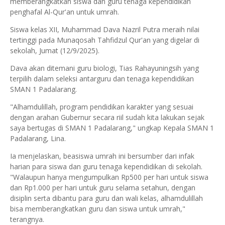
memberangkatkan siswa dan guru tenaga kependidikan
penghafal Al-Qur'an untuk umrah.
Siswa kelas XII, Muhammad Dava Nazril Putra meraih nilai
tertinggi pada Munaqosah Tahfidzul Qur'an yang digelar di
sekolah, Jumat (12/9/2025).
Dava akan ditemani guru biologi, Tias Rahayuningsih yang
terpilih dalam seleksi antarguru dan tenaga kependidikan
SMAN 1 Padalarang.
"Alhamdulillah, program pendidikan karakter yang sesuai
dengan arahan Gubernur secara riil sudah kita lakukan sejak
saya bertugas di SMAN 1 Padalarang," ungkap Kepala SMAN 1
Padalarang, Lina.
Ia menjelaskan, beasiswa umrah ini bersumber dari infak
harian para siswa dan guru tenaga kependidikan di sekolah.
"Walaupun hanya mengumpulkan Rp500 per hari untuk siswa
dan Rp1.000 per hari untuk guru selama setahun, dengan
disiplin serta dibantu para guru dan wali kelas, alhamdulillah
bisa memberangkatkan guru dan siswa untuk umrah,"
terangnya.