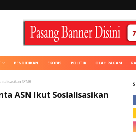
T
PENDIDIKAN
EKOBIS
POLITIK
OLAH RAGAM
R
osialisasikan SPMB
S
ta ASN Ikut Sosialisasikan