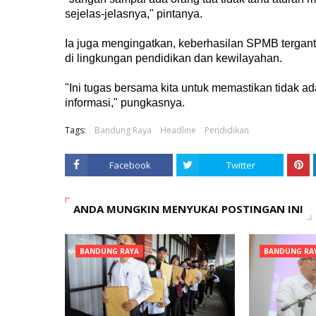
sejelas-jelasnya," pintanya.
Ia juga mengingatkan, keberhasilan SPMB tergan
di lingkungan pendidikan dan kewilayahan.
"Ini tugas bersama kita untuk memastikan tidak 
informasi," pungkasnya.
Tags:
Bandung Raya
Headline
Pendidikan
Facebook
Twitter
ANDA MUNGKIN MENYUKAI POSTINGAN INI
BANDUNG RAYA
BANDUNG RA