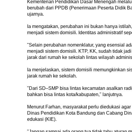
Kementerian Pendidikan Dasar Menengah melalui 
berubah dari PPDB (Penerimaan Peserta Didik Ba
ujarnya.
Ia mengatakan, perubahan ini bukan hanya istila
menjadi sistem domisili. Identitas administratif s
"Selain perubahan nomenklatur, yang esensial ad
menjadi sistem domisili. KTP, KK, sudah tidak jadi
jarak dari rumah ke sekolah lintas wilayah administ
Ia menjelaskan, sistem domisili memungkinkan si
jarak rumah ke sekolah.
"Dari SD–SMP bisa lintas kecamatan asalkan rad
bahkan bisa lintas kota/kabupaten," lanjutnya.
Menurut Farhan, masyarakat perlu diedukasi agar
Dinas Pendidikan Kota Bandung dan Cabang Dinas
edukasi (KIE).
"Jangan sampai ada orang tua tidak tahu aturan mai