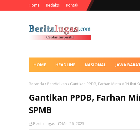
Home
Redaksi
Kontak
HOME
HEADLINE
NASIONAL
JAWA BARA
Beranda
Pendidikan
Gantikan PPDB, Farhan Minta ASN Ikut S
Gantikan PPDB, Farhan Min
SPMB
Berita Lugas
Mei 26, 2025