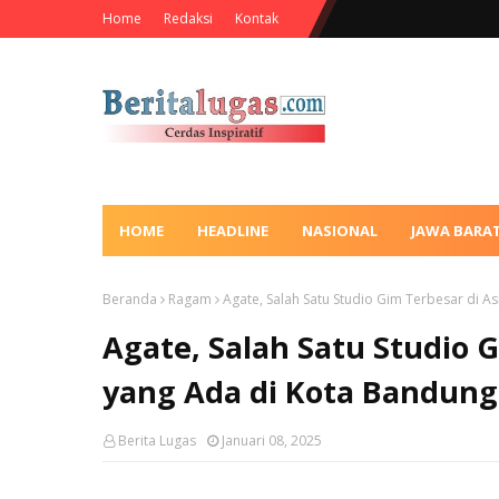
Home
Redaksi
Kontak
HOME
HEADLINE
NASIONAL
JAWA BARA
Beranda
Ragam
Agate, Salah Satu Studio Gim Terbesar di 
Agate, Salah Satu Studio 
yang Ada di Kota Bandung
Berita Lugas
Januari 08, 2025