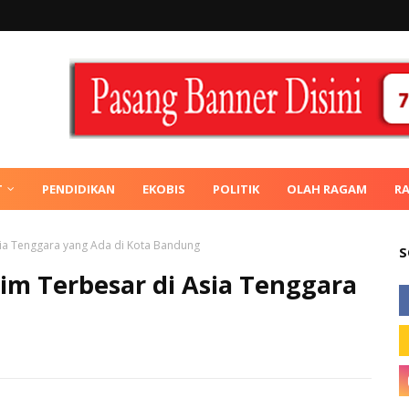
T
PENDIDIKAN
EKOBIS
POLITIK
OLAH RAGAM
R
Asia Tenggara yang Ada di Kota Bandung
S
Gim Terbesar di Asia Tenggara