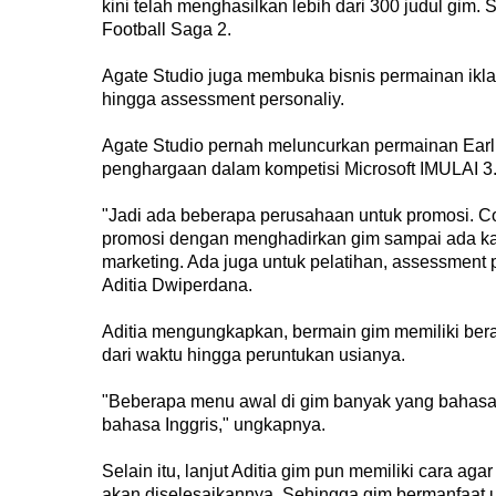
kini telah menghasilkan lebih dari 300 judul gim. S
Football Saga 2.
Agate Studio juga membuka bisnis permainan ikla
hingga assessment personaliy.
Agate Studio pernah meluncurkan permainan Ear
penghargaan dalam kompetisi Microsoft IMULAI 3.
"Jadi ada beberapa perusahaan untuk promosi. Co
promosi dengan menghadirkan gim sampai ada karak
marketing. Ada juga untuk pelatihan, assessment pe
Aditia Dwiperdana.
Aditia mengungkapkan, bermain gim memiliki ber
dari waktu hingga peruntukan usianya.
"Beberapa menu awal di gim banyak yang bahasa In
bahasa Inggris," ungkapnya.
Selain itu, lanjut Aditia gim pun memiliki cara ag
akan diselesaikannya. Sehingga gim bermanfaat u