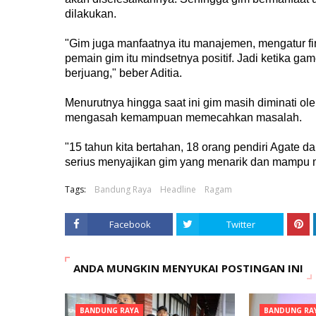
dilakukan.
"Gim juga manfaatnya itu manajemen, mengatur fin
pemain gim itu mindsetnya positif. Jadi ketika ga
berjuang," beber Aditia.
Menurutnya hingga saat ini gim masih diminati ol
mengasah kemampuan memecahkan masalah.
"15 tahun kita bertahan, 18 orang pendiri Agate d
serius menyajikan gim yang menarik dan mampu me
Tags:
Bandung Raya
Headline
Ragam
Facebook
Twitter
ANDA MUNGKIN MENYUKAI POSTINGAN INI
BANDUNG RAYA
BANDUNG RA