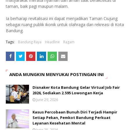
masyarakat merasa nyaman dan aman saat beraktivitas di
taman, baik pagi maupun malam.
Ia berharap revitalisasi ini dapat menjadikan Taman Ciujung
sebagai ruang publik ikonik untuk olahraga dan rekreasi di Kota
Bandung.
Tags:
Bandung Raya
Headline
Ragam
ANDA MUNGKIN MENYUKAI POSTINGAN INI
Disnaker Kota Bandung Gelar Virtual Job Fair
2026, Sediakan 2.595 Lowongan Kerja
June 29, 2026
Kasus Percobaan Bunuh Diri Terjadi Hampir
Setiap Pekan, Pemkot Bandung Perkuat
Layanan Kesehatan Mental
June 25, 2026