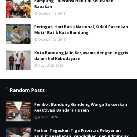
Kampung Toleransi Hadir di Kelurahan
Babakan
October 19, 2018
Peringati Hari Batik Nasional, Oded Patenkan
Motif Batik Kota Bandung
October 03, 2018
Kota Bandung Jalin Kerjasama dengan Inggris
dalam hal Kebudayaan
August 25, 2016
Random Posts
Pemkot Bandung Gandeng Warga Sukseskan
Reaktivasi Bandara Husein
July 28, 2026
Farhan Tegaskan Tiga Prioritas Pelayanan
Publik: Kesehatan, Pendidikan, dan Adminduk