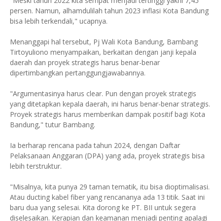
"Meski tahun 2022 kita sempat menjadi tertinggi yakni 7,45
persen. Namun, alhamdulilah tahun 2023 inflasi Kota Bandung
bisa lebih terkendali," ucapnya.
Menanggapi hal tersebut, Pj Wali Kota Bandung, Bambang
Tirtoyuliono menyampaikan, berkaitan dengan janji kepala
daerah dan proyek strategis harus benar-benar
dipertimbangkan pertanggungjawabannya.
"Argumentasinya harus clear. Pun dengan proyek strategis
yang ditetapkan kepala daerah, ini harus benar-benar strategis.
Proyek strategis harus memberikan dampak positif bagi Kota
Bandung," tutur Bambang.
Ia berharap rencana pada tahun 2024, dengan Daftar
Pelaksanaan Anggaran (DPA) yang ada, proyek strategis bisa
lebih terstruktur.
"Misalnya, kita punya 29 taman tematik, itu bisa dioptimalisasi.
Atau ducting kabel fiber yang rencananya ada 13 titik. Saat ini
baru dua yang selesai. Kita dorong ke PT. BII untuk segera
diselesaikan. Kerapian dan keamanan menjadi penting apalagi