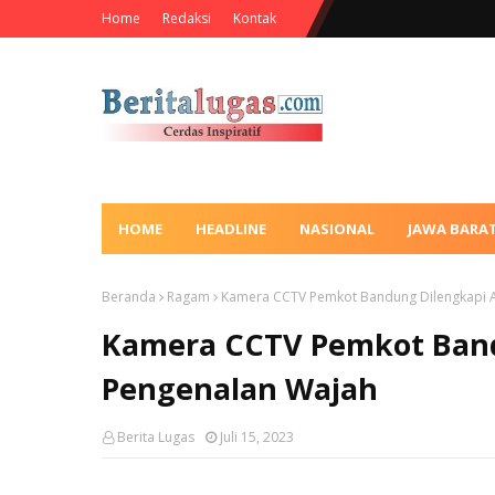
Home
Redaksi
Kontak
HOME
HEADLINE
NASIONAL
JAWA BARA
Beranda
Ragam
Kamera CCTV Pemkot Bandung Dilengkapi A
Kamera CCTV Pemkot Band
Pengenalan Wajah
Berita Lugas
Juli 15, 2023