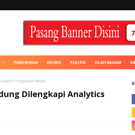
T
PENDIDIKAN
EKOBIS
POLITIK
OLAH RAGAM
R
nalytics Pengenalan Wajah
S
ung Dilengkapi Analytics