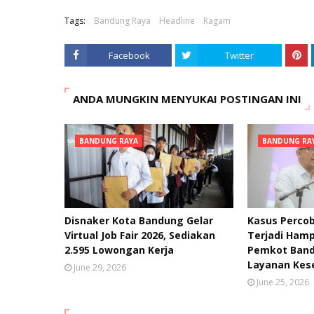
Tags:
Bandung Raya
Headline
Ragam
Facebook
Twitter
ANDA MUNGKIN MENYUKAI POSTINGAN INI
BANDUNG RAYA
BANDUNG RA
Disnaker Kota Bandung Gelar
Kasus Percob
Virtual Job Fair 2026, Sediakan
Terjadi Hamp
2.595 Lowongan Kerja
Pemkot Band
Layanan Kes
June 29, 2026
June 25, 2026