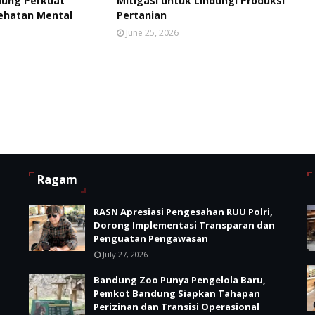
ung Perkuat
Mitigasi untuk Lindungi Produksi
ehatan Mental
Pertanian
June 25, 2026
Ragam
RASN Apresiasi Pengesahan RUU Polri,
Dorong Implementasi Transparan dan
Penguatan Pengawasan
July 27, 2026
Bandung Zoo Punya Pengelola Baru,
Pemkot Bandung Siapkan Tahapan
Perizinan dan Transisi Operasional