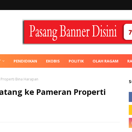
T
PENDIDIKAN
EKOBIS
POLITIK
OLAH RAGAM
R
 Properti Bina Harapan
S
atang ke Pameran Properti