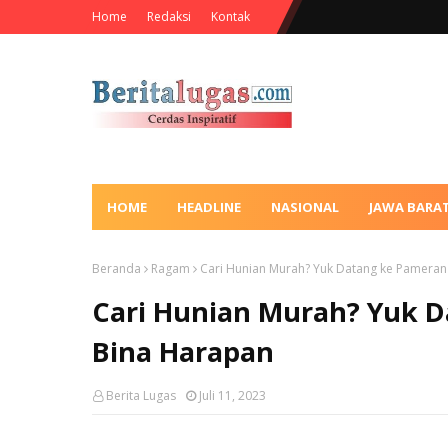
Home
Redaksi
Kontak
HOME
HEADLINE
NASIONAL
JAWA BARA
Beranda
Ragam
Cari Hunian Murah? Yuk Datang ke Pameran
Cari Hunian Murah? Yuk D
Bina Harapan
Berita Lugas
Juli 11, 2023