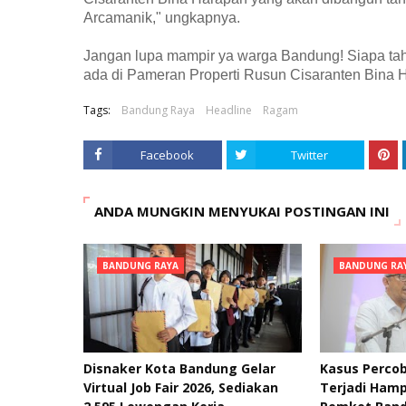
Arcamanik," ungkapnya.
Jangan lupa mampir ya warga Bandung! Siapa tahu 
ada di Pameran Properti Rusun Cisaranten Bina 
Tags:
Bandung Raya
Headline
Ragam
Facebook
Twitter
ANDA MUNGKIN MENYUKAI POSTINGAN INI
BANDUNG RAYA
BANDUNG RA
Disnaker Kota Bandung Gelar
Kasus Percob
Virtual Job Fair 2026, Sediakan
Terjadi Hamp