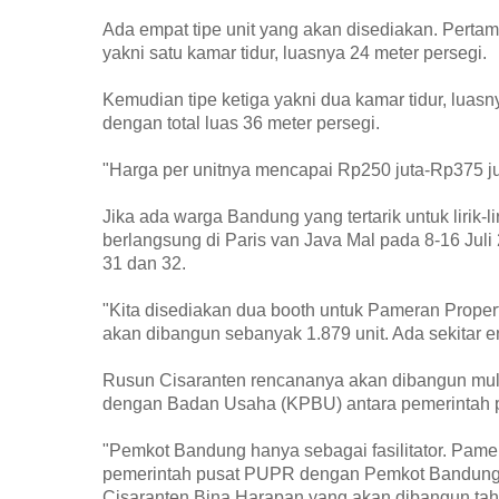
Ada empat tipe unit yang akan disediakan. Pertama
yakni satu kamar tidur, luasnya 24 meter persegi.
Kemudian tipe ketiga yakni dua kamar tidur, luasn
dengan total luas 36 meter persegi.
"Harga per unitnya mencapai Rp250 juta-Rp375 jut
Jika ada warga Bandung yang tertarik untuk lirik-l
berlangsung di Paris van Java Mal pada 8-16 Jul
31 dan 32.
"Kita disediakan dua booth untuk Pameran Propert
akan dibangun sebanyak 1.879 unit. Ada sekitar en
Rusun Cisaranten rencananya akan dibangun mu
dengan Badan Usaha (KPBU) antara pemerintah 
"Pemkot Bandung hanya sebagai fasilitator. Pame
pemerintah pusat PUPR dengan Pemkot Bandung 
Cisaranten Bina Harapan yang akan dibangun ta