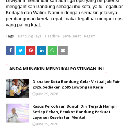
Diwiyana menambahkan ada tiga opsi yang berpotensi
menggantikan Bandung sebagai ibu kota, yaitu Tegalluar,
Kertajati dan Walini. Namun dengan semakin jelasnya
pembangunan kereta cepat, maka Tegalluar menjadi opsi
yang paling kuat.
Tags:
Bandung Raya
Headline
Jawa Barat
Ragam
ANDA MUNGKIN MENYUKAI POSTINGAN INI
Disnaker Kota Bandung Gelar Virtual Job Fair
2026, Sediakan 2.595 Lowongan Kerja
June 29, 2026
Kasus Percobaan Bunuh Diri Terjadi Hampir
Setiap Pekan, Pemkot Bandung Perkuat
Layanan Kesehatan Mental
June 25, 2026