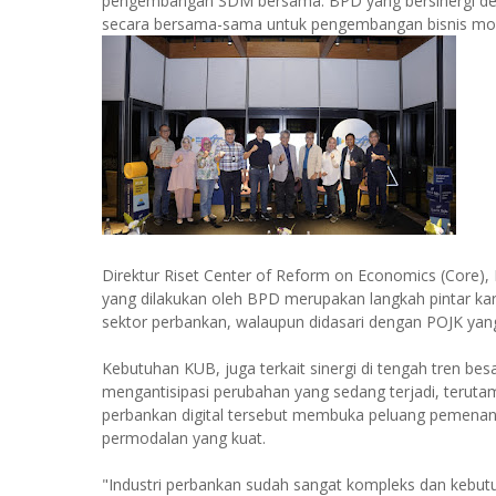
pengembangan SDM bersama. BPD yang bersinergi den
secara bersama-sama untuk pengembangan bisnis model,
Direktur Riset Center of Reform on Economics (Core)
yang dilakukan oleh BPD merupakan langkah pintar k
sektor perbankan, walaupun didasari dengan POJK ya
Kebutuhan KUB, juga terkait sinergi di tengah tren be
mengantisipasi perubahan yang sedang terjadi, teruta
perbankan digital tersebut membuka peluang pemenan
permodalan yang kuat.
"Industri perbankan sudah sangat kompleks dan kebutuh