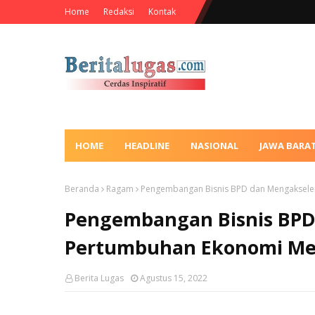
Home
Redaksi
Kontak
HOME
HEADLINE
NASIONAL
JAWA BARA
Beranda
Ragam
Pengembangan Bisnis BPD dan Mengakseler
Pengembangan Bisnis BPD
Pertumbuhan Ekonomi Mel
Berita Lugas
Agustus 15, 2022