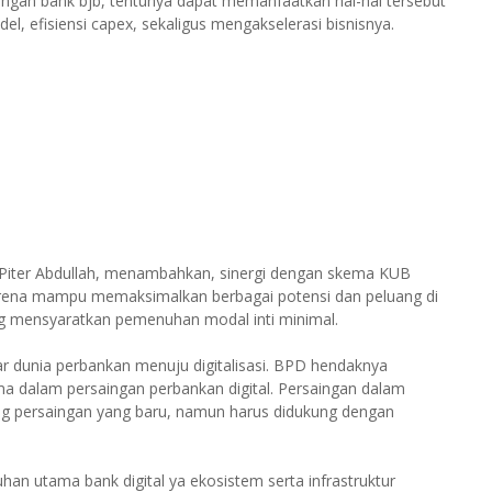
gan bank bjb, tentunya dapat memanfaatkan hal-hal tersebut
 efisiensi capex, sekaligus mengakselerasi bisnisnya.
, Piter Abdullah, menambahkan, sinergi dengan skema KUB
arena mampu memaksimalkan berbagai potensi dan peluang di
ng mensyaratkan pemenuhan modal inti minimal.
sar dunia perbankan menuju digitalisasi. BPD hendaknya
ma dalam persaingan perbankan digital. Persaingan dalam
g persaingan yang baru, namun harus didukung dengan
an utama bank digital ya ekosistem serta infrastruktur