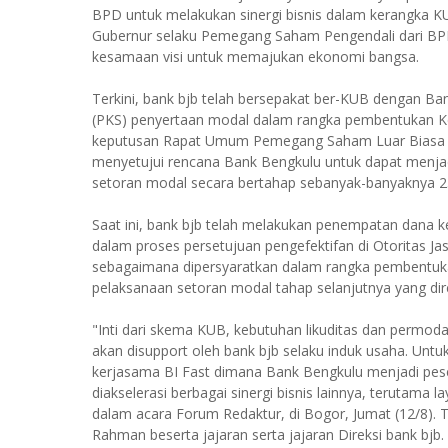
BPD untuk melakukan sinergi bisnis dalam kerangka K
Gubernur selaku Pemegang Saham Pengendali dari BPD 
kesamaan visi untuk memajukan ekonomi bangsa.
Terkini, bank bjb telah bersepakat ber-KUB dengan B
(PKS) penyertaan modal dalam rangka pembentukan Ke
keputusan Rapat Umum Pemegang Saham Luar Biasa (R
menyetujui rencana Bank Bengkulu untuk dapat menja
setoran modal secara bertahap sebanyak-banyaknya 250
Saat ini, bank bjb telah melakukan penempatan dana ke
dalam proses persetujuan pengefektifan di Otoritas Ja
sebagaimana dipersyaratkan dalam rangka pembentu
pelaksanaan setoran modal tahap selanjutnya yang dir
"Inti dari skema KUB, kebutuhan likuditas dan permo
akan disupport oleh bank bjb selaku induk usaha. Untuk 
kerjasama BI Fast dimana Bank Bengkulu menjadi peser
diakselerasi berbagai sinergi bisnis lainnya, terutama l
dalam acara Forum Redaktur, di Bogor, Jumat (12/8). 
Rahman beserta jajaran serta jajaran Direksi bank bjb.