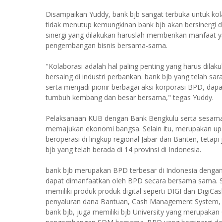
Disampaikan Yuddy, bank bjb sangat terbuka untuk kola
tidak menutup kemungkinan bank bjb akan bersinergi d
sinergi yang dilakukan haruslah memberikan manfaat ya
pengembangan bisnis bersama-sama.
"Kolaborasi adalah hal paling penting yang harus dila
bersaing di industri perbankan. bank bjb yang telah s
serta menjadi pionir berbagai aksi korporasi BPD, d
tumbuh kembang dan besar bersama," tegas Yuddy.
Pelaksanaan KUB dengan Bank Bengkulu serta sesama
memajukan ekonomi bangsa. Selain itu, merupakan up
beroperasi di lingkup regional Jabar dan Banten, tetap
bjb yang telah berada di 14 provinsi di Indonesia.
bank bjb merupakan BPD terbesar di Indonesia dengan 
dapat dimanfaatkan oleh BPD secara bersama sama. Seb
memiliki produk produk digital seperti DIGI dan DigiCas
penyaluran dana Bantuan, Cash Management System, da
bank bjb, juga memiliki bjb University yang merupakan