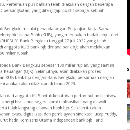
UB. Pertemuan pun bahkan telah dilakukan dengan beberapa
bersangkutan, yang ditanggapi positif sebagai sebuah
ank Bengkulu melalui penandatangan Perjanjian Kerja Sama
lompok Usaha Bank (KUB), yang merupakan tindak lanjut dari
UPSLB) Bank Bengkulu tanggal 27 Juli 2022 yang telah
di anggota KUB bank bjb dimana bank bjb akan melakukan
 miliar rupiah.
pada Bank Bengkulu sebesar 100 miliar rupiah, yang saat ini
S
sa Keuangan (OJK). Selanjutnya, akan dilakukan proses
kan KUB bank bjb dengan Bank Bengkulu, bersamaan dengan
encanakan akan dilakukan di tahun 2023.
dalan dari anggota KUB untuk kebutuhan pertumbuhan bisnisnya
sinergi bisnis pun segera kami realisasikan, yang diawali
ta tidak langsung dibawah bank bjb. Setelah itu akan
ayanan e-tax, digitalisasi dan pembiayaan sindikasi" ucap Yuddy,
Turut hadir Komisaris Utama Independen bank bjb Farid