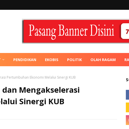
T
PENDIDIKAN
EKOBIS
POLITIK
OLAH RAGAM
R
asi Pertumbuhan Ekonomi Melalui Sinergi KUB
S
 dan Mengakselerasi
alui Sinergi KUB