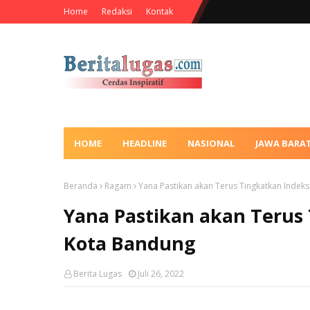
Home
Redaksi
Kontak
HOME
HEADLINE
NASIONAL
JAWA BARA
Beranda
Ragam
Yana Pastikan akan Terus Tingkatkan Indek
Yana Pastikan akan Terus
Kota Bandung
Berita Lugas
Juli 26, 2022