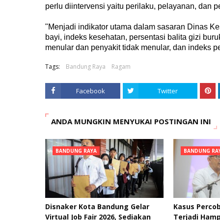
perlu diintervensi yaitu perilaku, pelayanan, dan
"Menjadi indikator utama dalam sasaran Dinas K
bayi, indeks kesehatan, persentasi balita gizi b
menular dan penyakit tidak menular, dan indeks pe
Tags:
Bandung Raya
Ragam
Facebook
Twitter
ANDA MUNGKIN MENYUKAI POSTINGAN INI
BANDUNG RAYA
BANDUNG RA
Disnaker Kota Bandung Gelar
Kasus Percob
Virtual Job Fair 2026, Sediakan
Terjadi Hamp