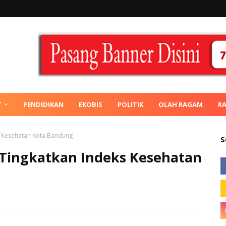
T
PENDIDIKAN
EKOBIS
POLITIK
OLAH RAGAM
R
s Kesehatan Kota Bandung
S
 Tingkatkan Indeks Kesehatan