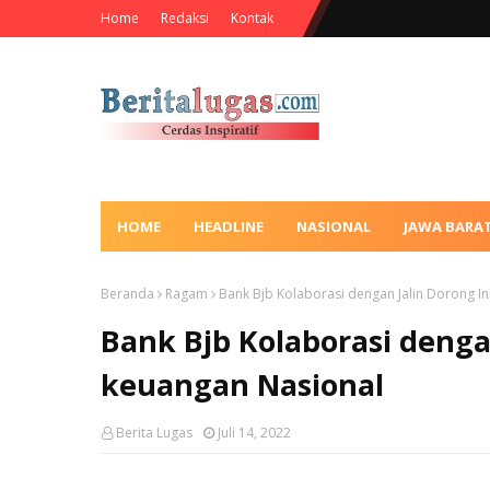
Home
Redaksi
Kontak
HOME
HEADLINE
NASIONAL
JAWA BARA
Beranda
Ragam
Bank Bjb Kolaborasi dengan Jalin Dorong In
Bank Bjb Kolaborasi denga
keuangan Nasional
Berita Lugas
Juli 14, 2022