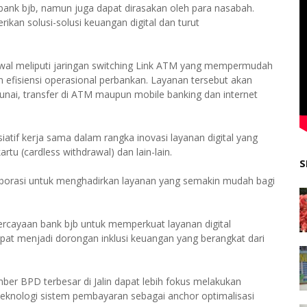
 bank bjb, namun juga dapat dirasakan oleh para nasabah.
kan solusi-solusi keuangan digital dan turut
.
 awal meliputi jaringan switching Link ATM yang mempermudah
n efisiensi operasional perbankan. Layanan tersebut akan
 tunai, transfer di ATM maupun mobile banking dan internet
isiatif kerja sama dalam rangka inovasi layanan digital yang
rtu (cardless withdrawal) dan lain-lain.
S
laborasi untuk menghadirkan layanan yang semakin mudah bagi
percayaan bank bjb untuk memperkuat layanan digital
apat menjadi dorongan inklusi keuangan yang berangkat dari
er BPD terbesar di Jalin dapat lebih fokus melakukan
 teknologi sistem pembayaran sebagai anchor optimalisasi