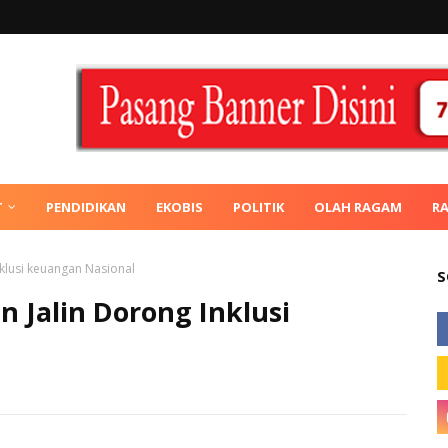
T
PENDIDIKAN
EKOBIS
POLITIK
OLAH RAGAM
R
klusi keuangan Nasional
S
n Jalin Dorong Inklusi