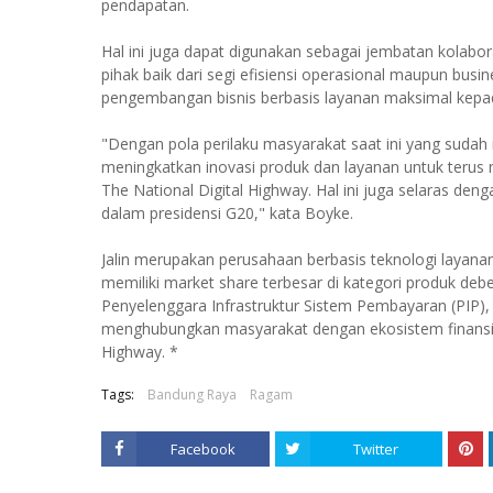
pendapatan.
Hal ini juga dapat digunakan sebagai jembatan kolabor
pihak baik dari segi efisiensi operasional maupun busi
pengembangan bisnis berbasis layanan maksimal kepa
"Dengan pola perilaku masyarakat saat ini yang sudah m
meningkatkan inovasi produk dan layanan untuk teru
The National Digital Highway. Hal ini juga selaras d
dalam presidensi G20," kata Boyke.
Jalin merupakan perusahaan berbasis teknologi layana
memiliki market share terbesar di kategori produk de
Penyelenggara Infrastruktur Sistem Pembayaran (PIP), J
menghubungkan masyarakat dengan ekosistem finansial 
Highway. *
Tags:
Bandung Raya
Ragam
Facebook
Twitter