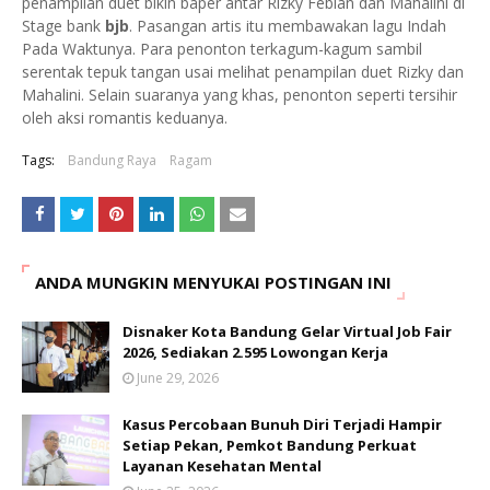
penampilan duet bikin baper antar Rizky Febian dan Mahalini di
Stage bank
bjb
. Pasangan artis itu membawakan lagu Indah
Pada Waktunya. Para penonton terkagum-kagum sambil
serentak tepuk tangan usai melihat penampilan duet Rizky dan
Mahalini. Selain suaranya yang khas, penonton seperti tersihir
oleh aksi romantis keduanya.
Tags:
Bandung Raya
Ragam
ANDA MUNGKIN MENYUKAI POSTINGAN INI
Disnaker Kota Bandung Gelar Virtual Job Fair
2026, Sediakan 2.595 Lowongan Kerja
June 29, 2026
Kasus Percobaan Bunuh Diri Terjadi Hampir
Setiap Pekan, Pemkot Bandung Perkuat
Layanan Kesehatan Mental