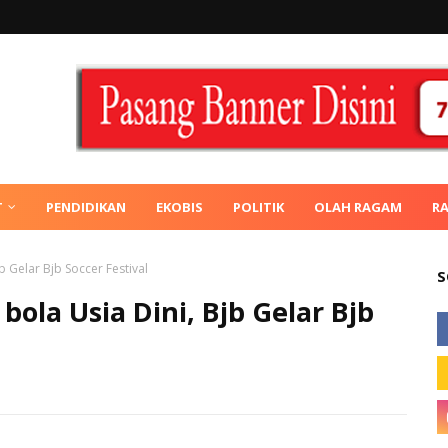
T
PENDIDIKAN
EKOBIS
POLITIK
OLAH RAGAM
R
 Gelar Bjb Soccer Festival
S
la Usia Dini, Bjb Gelar Bjb