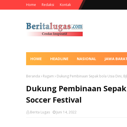
Home
Redaksi
Kontak
HOME
HEADLINE
NASIONAL
JAWA BARA
Beranda
Ragam
Dukung Pembinaan Sepak bola Usia Dini, Bjb
Dukung Pembinaan Sepak bo
Soccer Festival
Berita Lugas
Juni 14, 2022