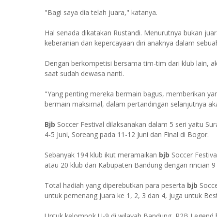
"Bagi saya dia telah juara," katanya.
Hal senada dikatakan Rustandi. Menurutnya bukan jua
keberanian dan kepercayaan diri anaknya dalam sebuah
Dengan berkompetisi bersama tim-tim dari klub lain, 
saat sudah dewasa nanti.
"Yang penting mereka bermain bagus, memberikan yang
bermain maksimal, dalam pertandingan selanjutnya ak
Bjb
Soccer Festival dilaksanakan dalam 5 seri yaitu S
4-5 Juni, Soreang pada 11-12 Juni dan Final di Bogor.
Sebanyak 194 klub ikut meramaikan
bjb
Soccer Festiva
atau 20 klub dari Kabupaten Bandung dengan rincian 9 
Total hadiah yang diperebutkan para peserta
bjb
Socce
untuk pemenang juara ke 1, 2, 3 dan 4, juga untuk Bes
Untuk kelompok U-9 di wilayah Bandung, R2B Legend ber