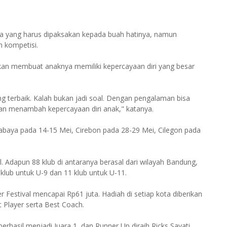
ra yang harus dipaksakan kepada buah hatinya, namun
 kompetisi.
akan membuat anaknya memiliki kepercayaan diri yang besar
 terbaik. Kalah bukan jadi soal. Dengan pengalaman bisa
an menambah kepercayaan diri anak," katanya.
urabaya pada 14-15 Mei, Cirebon pada 28-29 Mei, Cilegon pada
l. Adapun 88 klub di antaranya berasal dari wilayah Bandung,
klub untuk U-9 dan 11 klub untuk U-11.
r Festival mencapai Rp61 juta. Hadiah di setiap kota diberikan
t Player serta Best Coach.
hasil menjadi Juara 1, dan Runner Up diraih Ricks Sayati.