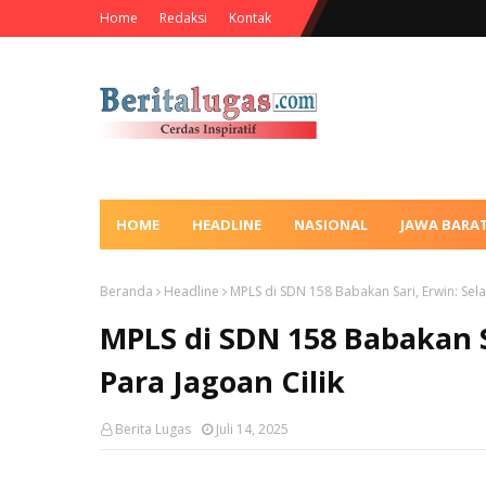
Home
Redaksi
Kontak
HOME
HEADLINE
NASIONAL
JAWA BARA
Beranda
Headline
MPLS di SDN 158 Babakan Sari, Erwin: Sel
MPLS di SDN 158 Babakan S
Para Jagoan Cilik
Berita Lugas
Juli 14, 2025