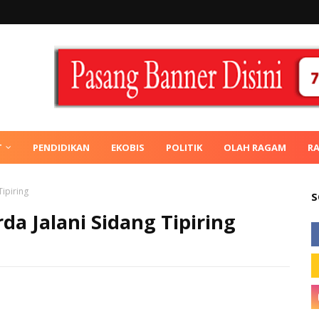
T
PENDIDIKAN
EKOBIS
POLITIK
OLAH RAGAM
R
ipiring
S
da Jalani Sidang Tipiring