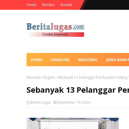
Home
Redaksi
Kontak
HOME
HEADLINE
NASIONAL
JAWA BARA
Beranda
Ragam
Sebanyak 13 Pelanggar Perda Jalani Sidang T
Sebanyak 13 Pelanggar Per
Berita Lugas
September 19, 2024