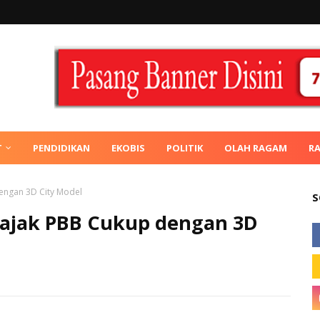
T
PENDIDIKAN
EKOBIS
POLITIK
OLAH RAGAM
R
engan 3D City Model
S
ajak PBB Cukup dengan 3D