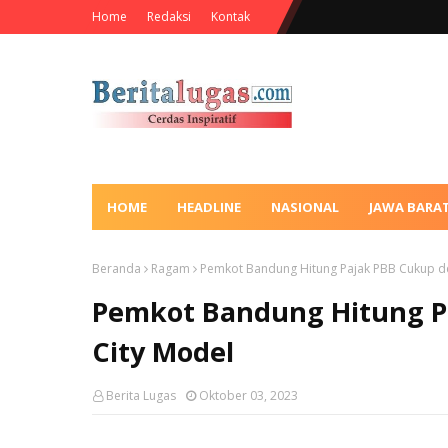
Home
Redaksi
Kontak
HOME
HEADLINE
NASIONAL
JAWA BARA
Beranda
Ragam
Pemkot Bandung Hitung Pajak PBB Cukup d
Pemkot Bandung Hitung P
City Model
Berita Lugas
Oktober 03, 2023