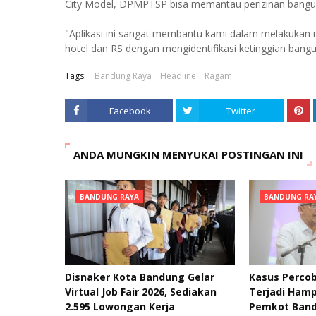
City Model, DPMPTSP bisa memantau perizinan bangu
"Aplikasi ini sangat membantu kami dalam melakukan
hotel dan RS dengan mengidentifikasi ketinggian bangun
Tags:
Bandung Raya
Headline
Ragam
Facebook
Twitter
ANDA MUNGKIN MENYUKAI POSTINGAN INI
BANDUNG RAYA
BANDUNG RA
Disnaker Kota Bandung Gelar
Kasus Percob
Virtual Job Fair 2026, Sediakan
Terjadi Hamp
2.595 Lowongan Kerja
Pemkot Band