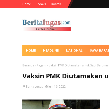
Home
Redaksi
Kontak
HOME
HEADLINE
NASIONAL
JAWA BARA
Beranda
Ragam
Vaksin PMK Diutamakan untuk Sapi Berumur
Vaksin PMK Diutamakan u
Berita Lugas
Juni 16, 2022