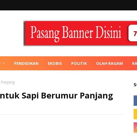
T
PENDIDIKAN
EKOBIS
POLITIK
OLAH RAGAM
R
 Panjang
S
ntuk Sapi Berumur Panjang