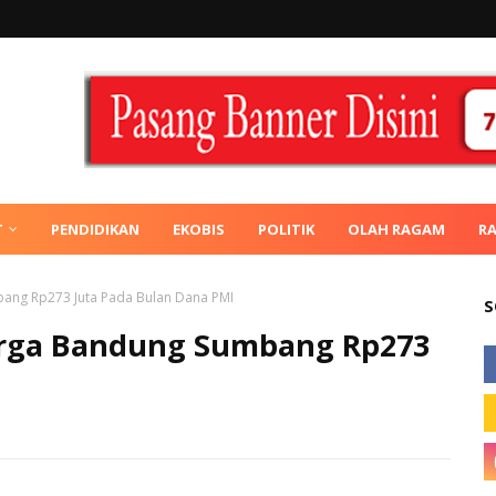
T
PENDIDIKAN
EKOBIS
POLITIK
OLAH RAGAM
R
bang Rp273 Juta Pada Bulan Dana PMI
S
Warga Bandung Sumbang Rp273