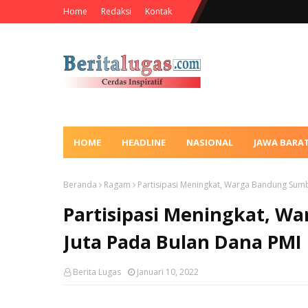
Home
Redaksi
Kontak
HOME
HEADLINE
NASIONAL
JAWA BARA
Beranda
Ragam
Partisipasi Meningkat, Warga Bandung Sum
Partisipasi Meningkat, 
Juta Pada Bulan Dana PMI
Berita Lugas
Januari 10, 2022