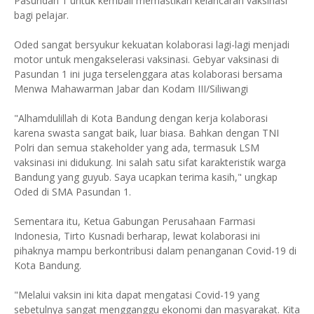
Pasundan 1 untuk kembali memastikan kelancaran vaksinasi
bagi pelajar.
Oded sangat bersyukur kekuatan kolaborasi lagi-lagi menjadi
motor untuk mengakselerasi vaksinasi. Gebyar vaksinasi di
Pasundan 1 ini juga terselenggara atas kolaborasi bersama
Menwa Mahawarman Jabar dan Kodam III/Siliwangi
"Alhamdulillah di Kota Bandung dengan kerja kolaborasi
karena swasta sangat baik, luar biasa. Bahkan dengan TNI
Polri dan semua stakeholder yang ada, termasuk LSM
vaksinasi ini didukung. Ini salah satu sifat karakteristik warga
Bandung yang guyub. Saya ucapkan terima kasih," ungkap
Oded di SMA Pasundan 1.
Sementara itu, Ketua Gabungan Perusahaan Farmasi
Indonesia, Tirto Kusnadi berharap, lewat kolaborasi ini
pihaknya mampu berkontribusi dalam penanganan Covid-19 di
Kota Bandung.
"Melalui vaksin ini kita dapat mengatasi Covid-19 yang
sebetulnya sangat mengganggu ekonomi dan masyarakat. Kita