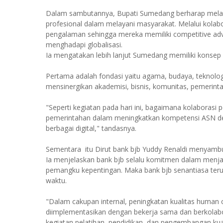
Dalam sambutannya, Bupati Sumedang berharap melalu
profesional dalam melayani masyarakat. Melalui kola
pengalaman sehingga mereka memiliki competitive adv
menghadapi globalisasi.
Ia mengatakan lebih lanjut Sumedang memiliki konsep
Pertama adalah fondasi yaitu agama, budaya, teknologi
mensinergikan akademisi, bisnis, komunitas, pemerinta
"Seperti kegiatan pada hari ini, bagaimana kolaborasi 
pemerintahan dalam meningkatkan kompetensi ASN den
berbagai digital," tandasnya.
Sementara itu Dirut bank bjb Yuddy Renaldi menyambut
Ia menjelaskan bank bjb selalu komitmen dalam menja
pemangku kepentingan. Maka bank bjb senantiasa teru
waktu.
"Dalam cakupan internal, peningkatan kualitas human
diimplementasikan dengan bekerja sama dan berkolabo
kegiatan pelatihan, pendidikan, dan pengembangan kuali