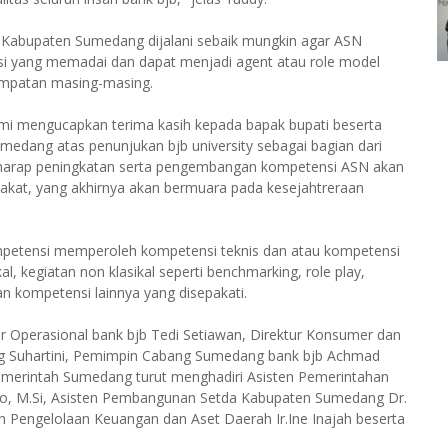
abupaten Sumedang dijalani sebaik mungkin agar ASN
i yang memadai dan dapat menjadi agent atau role model
nempatan masing-masing.
mi mengucapkan terima kasih kepada bapak bupati beserta
medang atas penunjukan bjb university sebagai bagian dari
arap peningkatan serta pengembangan kompetensi ASN akan
kat, yang akhirnya akan bermuara pada kesejahtreraan
mpetensi memperoleh kompetensi teknis dan atau kompetensi
kal, kegiatan non klasikal seperti benchmarking, role play,
n kompetensi lainnya yang disepakati.
tur Operasional bank bjb Tedi Setiawan, Direktur Konsumer dan
nung Suhartini, Pemimpin Cabang Sumedang bank bjb Achmad
pemerintah Sumedang turut menghadiri Asisten Pemerintahan
o, M.Si, Asisten Pembangunan Setda Kabupaten Sumedang Dr.
n Pengelolaan Keuangan dan Aset Daerah Ir.Ine Inajah beserta