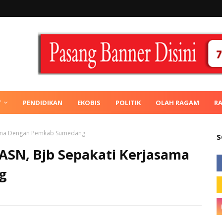
T
PENDIDIKAN
EKOBIS
POLITIK
OLAH RAGAM
R
sama Dengan Pemkab Sumedang
S
SN, Bjb Sepakati Kerjasama
g