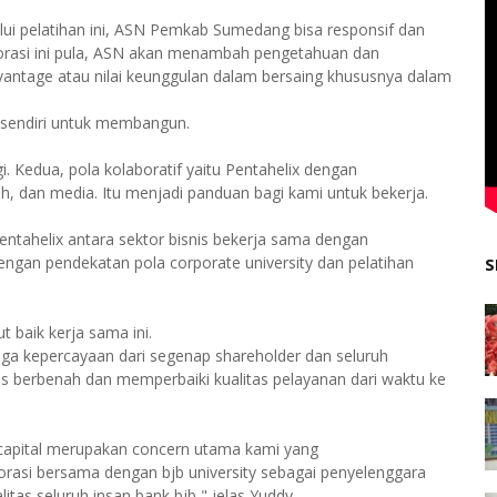
i pelatihan ini, ASN Pemkab Sumedang bisa responsif dan
borasi ini pula, ASN akan menambah pengetahuan dan
antage atau nilai keunggulan dalam bersaing khususnya dalam
 sendiri untuk membangun.
. Kedua, pola kolaboratif yaitu Pentahelix dengan
h, dan media. Itu menjadi panduan bagi kami untuk bekerja.
pentahelix antara sektor bisnis bekerja sama dengan
gan pendekatan pola corporate university dan pelatihan
S
 baik kerja sama ini.
ga kepercayaan dari segenap shareholder dan seluruh
s berbenah dan memperbaiki kualitas pelayanan dari waktu ke
 capital merupakan concern utama kami yang
rasi bersama dengan bjb university sebagai penyelenggara
tas seluruh insan bank bjb," jelas Yuddy.