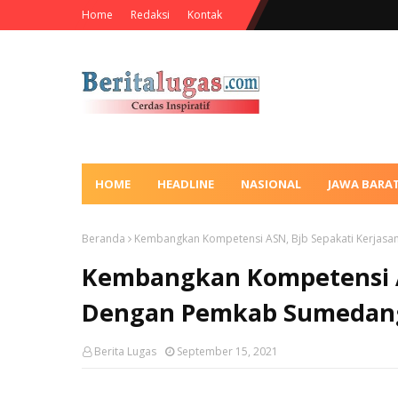
Home
Redaksi
Kontak
HOME
HEADLINE
NASIONAL
JAWA BARA
Beranda
Kembangkan Kompetensi ASN, Bjb Sepakati Kerja
Kembangkan Kompetensi A
Dengan Pemkab Sumedan
Berita Lugas
September 15, 2021