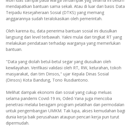
lebih luas sampai pada warga terdampak yag selama ini belum
mendapatkan bantuan sama sekali. Atau di luar dari basis Data
Terpadu Kesejaheraan Sosial (DTKS) yang memang
anggarannya sudah teralokasikan oleh pemerintah.
Oleh karena itu, data penerima bantuan sosial ini diusulkan
langsung dari level terbawah. Yakni mulai dari tingkat RT yang
melakukan pendataan terhadap warganya yang memerlukan
bantuan.
"Data yang diolah betul-betul segar yang diusulkan oleh
kewilayahan. Verifikasi validasi oleh RT, RW, kelurahan, tokoh
masyarakat, dan tim Dinsos," ujar Kepala Dinas Sosial
(Dinsos) Kota Bandung, Tono Rusdiantono.
Melihat dampak ekonomi dan sosial yang cukup meluas
selama pandemi Covid-19 ini, Oded-Yana juga mencoba
penetrasi melalui beragam program pelatihan dan permodalan
untuk pengembangan UMKM. Tak lupa, akses kemudahan bagi
dunia kerja baik perusahaan ataupun pencari kerja pun turut
dipermudah.