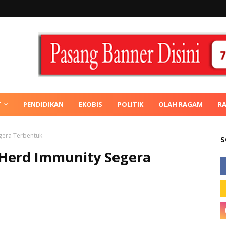
T
PENDIDIKAN
EKOBIS
POLITIK
OLAH RAGAM
R
gera Terbentuk
S
Herd Immunity Segera