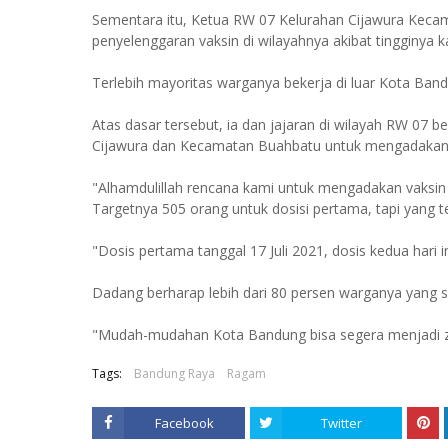
Sementara itu, Ketua RW 07 Kelurahan Cijawura Keca
penyelenggaran vaksin di wilayahnya akibat tingginya kas
Terlebih mayoritas warganya bekerja di luar Kota Ban
Atas dasar tersebut, ia dan jajaran di wilayah RW 0
Cijawura dan Kecamatan Buahbatu untuk mengadakan v
"Alhamdulillah rencana kami untuk mengadakan vaksin
Targetnya 505 orang untuk dosisi pertama, tapi yang te
"Dosis pertama tanggal 17 Juli 2021, dosis kedua hari in
Dadang berharap lebih dari 80 persen warganya yang su
"Mudah-mudahan Kota Bandung bisa segera menjadi z
Tags:
Bandung Raya
Ragam
Facebook
Twitter