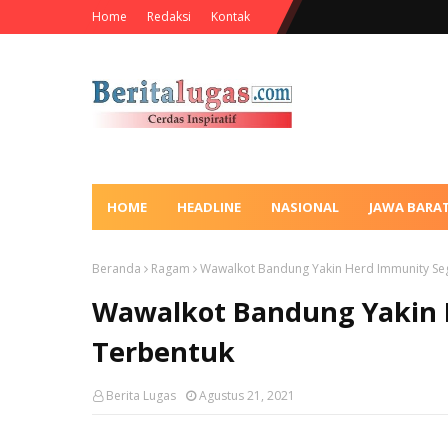
Home
Redaksi
Kontak
HOME
HEADLINE
NASIONAL
JAWA BARA
Beranda
Ragam
Wawalkot Bandung Yakin Herd Immunity Se
Wawalkot Bandung Yakin 
Terbentuk
Berita Lugas
Agustus 21, 2021