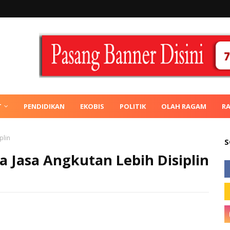
T
PENDIDIKAN
EKOBIS
POLITIK
OLAH RAGAM
R
plin
S
 Jasa Angkutan Lebih Disiplin