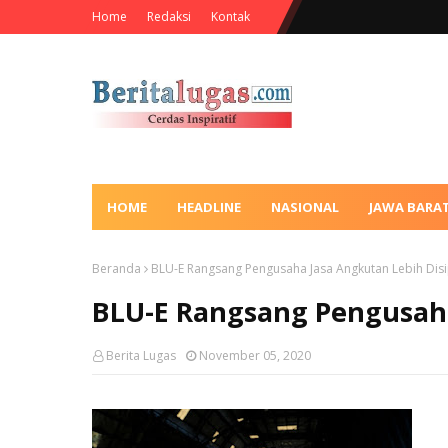
Home
Redaksi
Kontak
HOME
HEADLINE
NASIONAL
JAWA BARA
Beranda
BLU-E Rangsang Pengusaha Jasa Angkutan Lebih Disi
BLU-E Rangsang Pengusaha
Berita Lugas
November 05, 2020